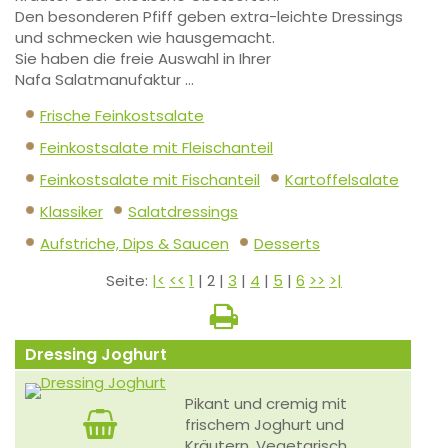
Den besonderen Pfiff geben extra-leichte Dressings
und schmecken wie hausgemacht.
Sie haben die freie Auswahl in Ihrer
Nafa Salatmanufaktur …
Frische Feinkostsalate
Feinkostsalate mit Fleischanteil
Feinkostsalate mit Fischanteil
Kartoffelsalate
Klassiker
Salatdressings
Aufstriche, Dips & Saucen
Desserts
Seite:
|<
<<
1
| 2 |
3
|
4
|
5
|
6
>>
>|
Dressing Joghurt
Pikant und cremig mit
frischem Joghurt und
Kräutern. Vegetarisch