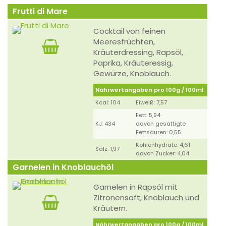
Frutti di Mare
Cocktail von feinen
Meeresfrüchten,
Kräuterdressing, Rapsöl,
Paprika, Kräuteressig,
Gewürze, Knoblauch.
Nährwertangaben pro 100g / 100ml
Kcal: 104
Eiweiß: 7,57
Fett: 5,94
KJ: 434
davon gesättigte
Fettsäuren: 0,55
Kohlenhydrate: 4,61
Salz: 1,97
davon Zucker: 4,04
Garnelen in Knoblauchöl
Garnelen in Rapsöl mit
Zitronensaft, Knoblauch und
Kräutern.
Nährwertangaben pro 100g / 100ml