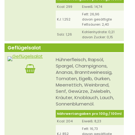
Kcal: 299
Eiweiß: 14,74
Fett: 26,96
KJ: 1.252
davon gesättigte
Fettsäuren: 2,40
Kohlenhydrate: 0,21
Salz: 1,26
davon Zucker: 0,15
Geflügelsalat
Hühnerfleisch, Rapsöl,
Spargel, Champignons,
Ananas, Branntweinessig,
Tomaten, Eigelb, Gurken,
Meerrettich, Weinbrand,
Senf, Gewürze, Zwiebeln,
Kräuter, Knoblauch, Lauch,
Sonnenblumenöl.
Nährwertangaben pro 100g / 100ml
Kcal: 204
Eiweiß: 8,23
Fett: 16,73
KJ: 852
davon gesättigte