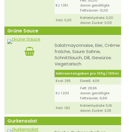
Fett: 30,00
KJ: 1.351
davon gesättigte
Fettsäuren: 12,00
Kohlenhydrate: 0,20
Salz: 0,20
davon Zucker: 0,00
Grüne Sauce
Salatmayonnaise, Eier, Crème
fraîche, Saure Sahne,
Schnittlauch, Dill, Gewürze.
Vegetarisch
Nährwertangaben pro 100g / 100ml
Kcal: 295
Eiweiß: 4,09
Fett: 28,96
KJ: 1.233
davon gesättigte
Fettsäuren: 6,66
Kohlenhydrate: 5,16
Salz: 1,82
davon Zucker: 3,38
Gurkensalat