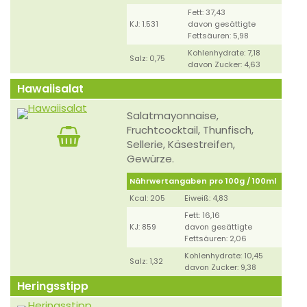
Fett: 37,43
KJ: 1.531
davon gesättigte
Fettsäuren: 5,98
Kohlenhydrate: 7,18
Salz: 0,75
davon Zucker: 4,63
Hawaiisalat
Salatmayonnaise,
Fruchtcocktail, Thunfisch,
Sellerie, Käsestreifen,
Gewürze.
Nährwertangaben pro 100g / 100ml
Kcal: 205
Eiweiß: 4,83
Fett: 16,16
KJ: 859
davon gesättigte
Fettsäuren: 2,06
Kohlenhydrate: 10,45
Salz: 1,32
davon Zucker: 9,38
Heringsstipp