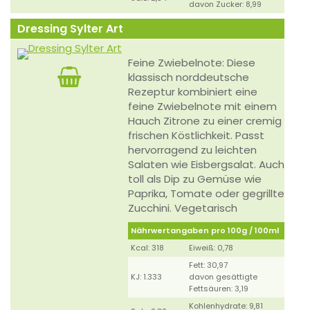
davon Zucker: 8,99
Dressing Sylter Art
Feine Zwiebelnote: Diese
klassisch norddeutsche
Rezeptur kombiniert eine
feine Zwiebelnote mit einem
Hauch Zitrone zu einer cremig
frischen Köstlichkeit. Passt
hervorragend zu leichten
Salaten wie Eisbergsalat. Auch
toll als Dip zu Gemüse wie
Paprika, Tomate oder gegrillte
Zucchini. Vegetarisch
Nährwertangaben pro 100g / 100ml
Kcal: 318
Eiweiß: 0,78
Fett: 30,97
KJ: 1.333
davon gesättigte
Fettsäuren: 3,19
Kohlenhydrate: 9,81